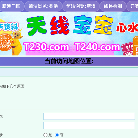
新澳门区
简洁浏览:香港
简洁浏览:新澳
线路检测
开
当前访问地图位置:
有如下几个原因:
名
录
是
否