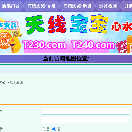
新澳门区
简洁浏览:香港
简洁浏览:新澳
线路检测
开
当前访问地图位置:
有如下几个原因:
名
录
是
否