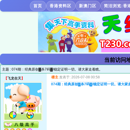
首页
香港资料区
新澳门区
简洁浏览:香
当前访问地
主题 :
074期：经典原创▓杀7码▓/稳定证明一切。请大家走着瞧。
楼主
发表于: 2026-07-08 00:58
【
飞龙在天
】
074期：经典原创▓杀7码▓/稳定证明一切。请大家