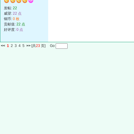
发帖:
22
威望:
22 点
铜币:
0 枚
贡献值:
22 点
好评度:
0 点
<<
1
2
3
4
5
>>
[共
23
页] Go