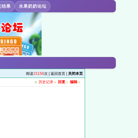
奖结果
水果奶奶论坛
阅读
15156
次 |
返回首页
|
关闭本页
u
历史记录
u
回复
u
编辑
u