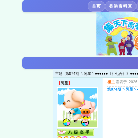
首页
香港资料区
主题 :
第074期 ↖阿星↖●●●●●●《〖七合〗》●●
楼主
发表于: 2026-
【
阿星
】
第074期 ↖阿星↖