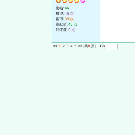
发帖:
46
威望:
46 点
铜币:
39 枚
贡献值:
46 点
好评度:
0 点
<<
1
2
3
4
5
>>
[共
8
页] Go