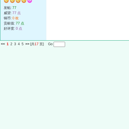
发帖:
77
威望:
77 点
铜币:
0 枚
贡献值:
77 点
好评度:
0 点
<<
1
2
3
4
5
>>
[共
17
页] Go