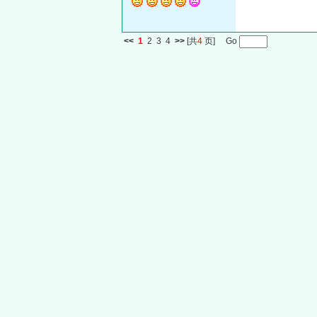
<<
1
2
3
4
>>
[共
4
页] Go