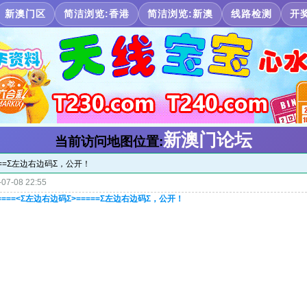
新澳门区
简洁浏览:香港
简洁浏览:新澳
线路检测
开
新澳门论坛
当前访问地图位置:
===Σ左边右边码Σ，公开！
07-08 22:55
====<Σ左边右边码Σ>=====Σ左边右边码Σ，公开！