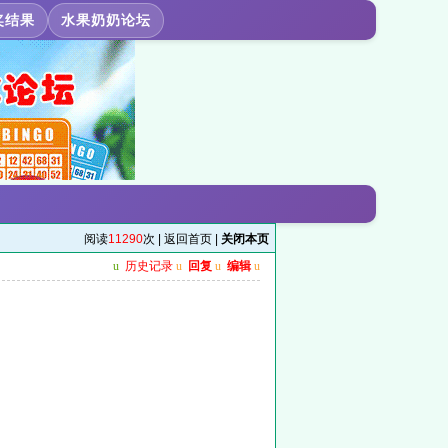
奖结果
水果奶奶论坛
阅读
11290
次 |
返回首页
|
关闭本页
u
历史记录
u
回复
u
编辑
u