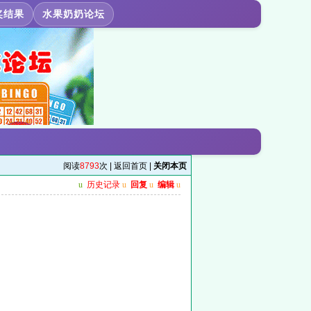
奖结果
水果奶奶论坛
阅读
8793
次 |
返回首页
|
关闭本页
u
历史记录
u
回复
u
编辑
u