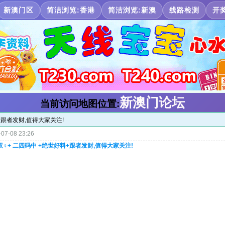
新澳门区
简洁浏览:香港
简洁浏览:新澳
线路检测
开
新澳门论坛
当前访问地图位置:
+跟者发财,值得大家关注!
07-08 23:26
双♀+ 二四码中 +绝世好料+跟者发财,值得大家关注!