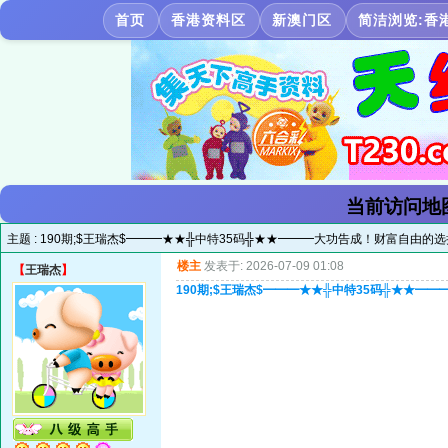
首页
香港资料区
新澳门区
简洁浏览:香
当前访问地
主题 :
190期;$王瑞杰$━━━★★╬中特35码╬★★━━━大功告成！财富自由的选
楼主
发表于: 2026-07-09 01:08
【
王瑞杰
】
190期;$王瑞杰$━━━★★╬中特35码╬★★━