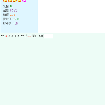
发帖:
80
威望:
80 点
铜币:
1 枚
贡献值:
80 点
好评度:
0 点
<<
1
2
3
4
5
>>
[共
10
页] Go