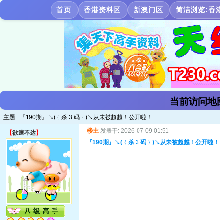
首页
香港资料区
新澳门区
简洁浏览:香
当前访问地
主题 :
『190期』↘(﹛杀 3 码﹜)↘从未被超越！公开啦！
楼主
发表于: 2026-07-09 01:51
【
欲速不达
】
『190期』↘(﹛杀 3 码﹜)↘从未被超越！公开啦！