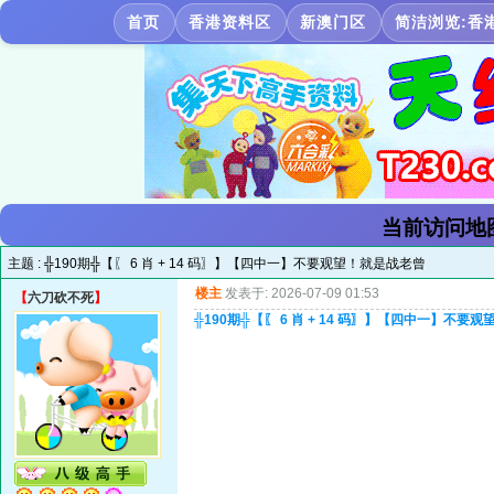
首页
香港资料区
新澳门区
简洁浏览:香
当前访问地
主题 :
╬190期╬【〖 6 肖 + 14 码〗】【四中一】不要观望！就是战老曾
楼主
发表于: 2026-07-09 01:53
【
六刀砍不死
】
╬190期╬【〖 6 肖 + 14 码〗】【四中一】不要