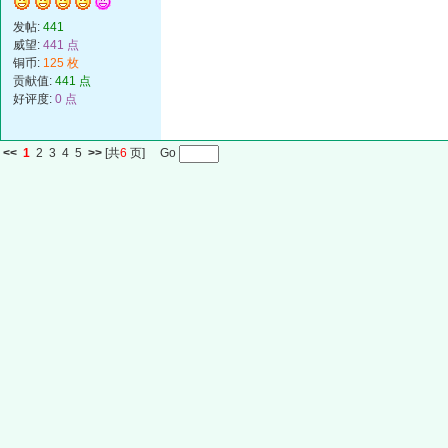
发帖:
441
威望:
441 点
铜币:
125 枚
贡献值:
441 点
好评度:
0 点
<<
1
2
3
4
5
>>
[共
6
页] Go