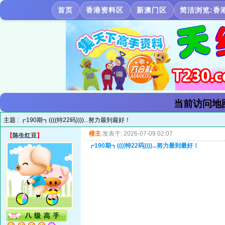
首页
香港资料区
新澳门区
简洁浏览:香
当前访问地
主题 :
┏190期┓((((特22码))))...努力最到最好！
楼主
发表于: 2026-07-09 02:07
【
陈生红豆
】
┏190期┓((((特22码))))...努力最到最好！