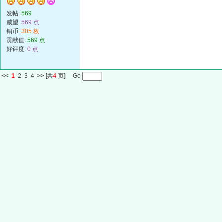
发帖:
569
威望:
569 点
铜币:
305 枚
贡献值:
569 点
好评度:
0 点
<<
1
2
3
4
>>
[共
4
页] Go