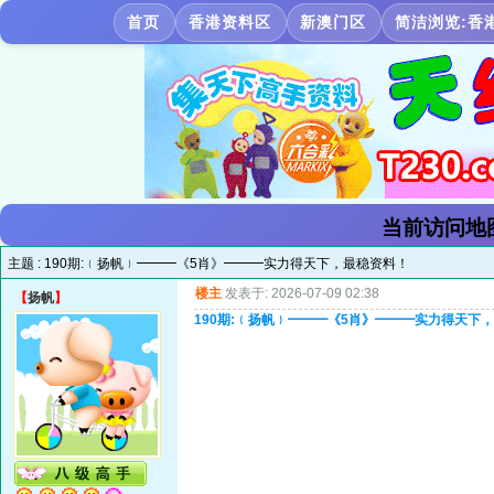
首页
香港资料区
新澳门区
简洁浏览:香
当前访问地
主题 :
190期:﹛扬帆﹜━━━《5肖》━━━实力得天下，最稳资料！
楼主
发表于: 2026-07-09 02:38
【
扬帆
】
190期:﹛扬帆﹜━━━《5肖》━━━实力得天下