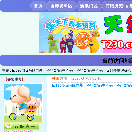
首页
香港资料区
新澳门区
简洁浏览:香
当前访问地
主题 :
◣190期◢马经内幕━≮≮↗27码中↗≯≯━≮≮↗27码中↗≯≯━▲只要掌握
楼主
发表于: 2026-07-09 02:46
【
开奖盛典
】
◣190期◢马经内幕━≮≮↗27码中↗≯≯━≮≮↗