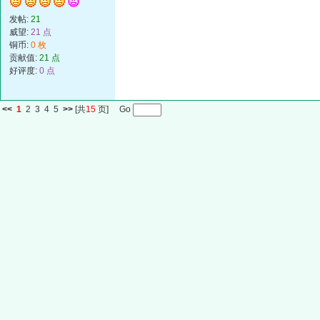
发帖:
21
威望:
21 点
铜币:
0 枚
贡献值:
21 点
好评度:
0 点
<<
1
2
3
4
5
>>
[共
15
页] Go