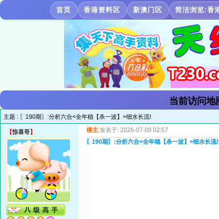
首页
香港资料区
新澳门区
简洁浏览:香
当前访问地
主题 :
〖190期〗:分析六合<全年稳【杀一波】>细水长流!
楼主
发表于: 2026-07-09 02:57
【
惊喜哥
】
〖190期〗:分析六合<全年稳【杀一波】>细水长流!