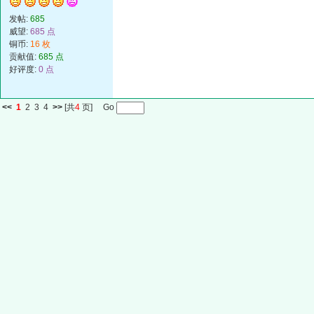
发帖:
685
威望:
685 点
铜币:
16 枚
贡献值:
685 点
好评度:
0 点
<<
1
2
3
4
>>
[共
4
页] Go