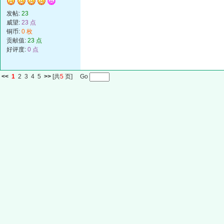
发帖:
23
威望:
23 点
铜币:
0 枚
贡献值:
23 点
好评度:
0 点
<<
1
2
3
4
5
>>
[共
5
页] Go