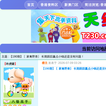
首页
香港资料区
新澳门区
简洁浏览:香
当前访问地
主题 :
【190期】 〖家禽野兽〗 长期跟踪赢点小钱还是没有问题！
楼主
发表于: 2026-07-09 03:26
【
吟虎啸
】
【190期】 〖家禽野兽〗 长期跟踪赢点小钱还是没