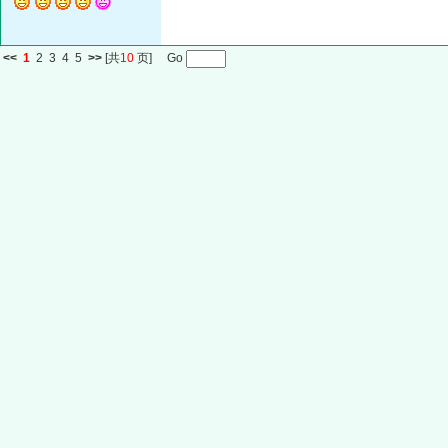
<<
1
2
3
4
5
>>
[共
10
页] Go