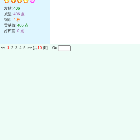
发帖:
406
威望:
406 点
铜币:
4 枚
贡献值:
406 点
好评度:
0 点
<<
1
2
3
4
5
>>
[共
10
页] Go