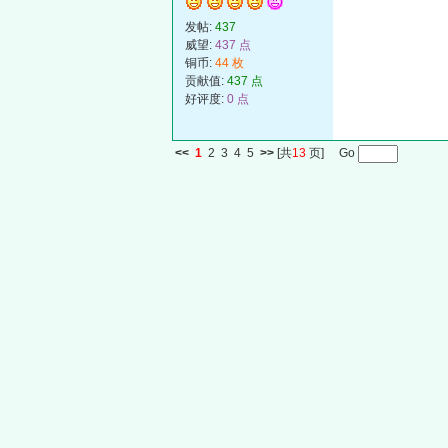
发帖:
437
威望:
437 点
铜币:
44 枚
贡献值:
437 点
好评度:
0 点
<<
1
2
3
4
5
>>
[共
13
页] Go