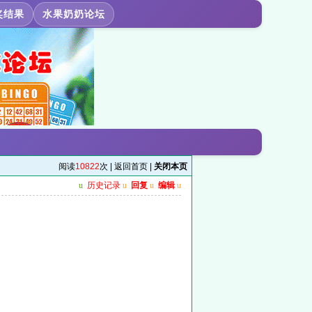
奖结果
水果奶奶论坛
阅读
10822
次 |
返回首页
|
关闭本页
u
历史记录
u
回复
u
编辑
u