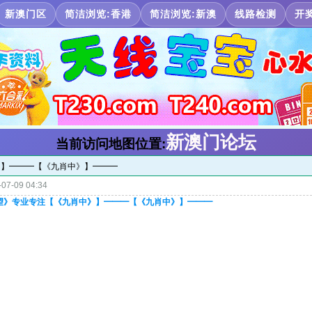
新澳门区
简洁浏览:香港
简洁浏览:新澳
线路检测
开
新澳门论坛
当前访问地图位置:
》】━━━【《九肖中》】━━━
07-09 04:34
头望》专业专注【《九肖中》】━━━【《九肖中》】━━━