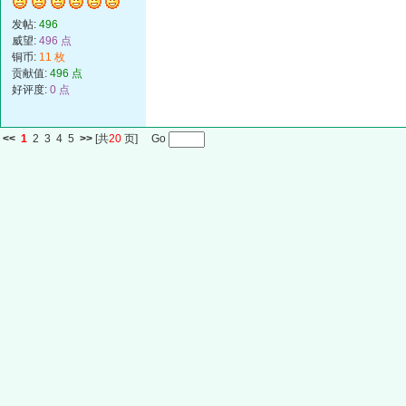
发帖:
496
威望:
496 点
铜币:
11 枚
贡献值:
496 点
好评度:
0 点
<<
1
2
3
4
5
>>
[共
20
页] Go