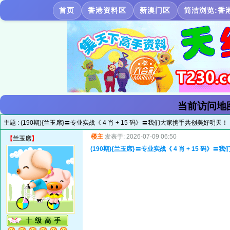
首页
香港资料区
新澳门区
简洁浏览:香
当前访问地
主题 :
(190期){兰玉席}〓专业实战《 4 肖 + 15 码》〓我们大家携手共创美好明天！
楼主
发表于: 2026-07-09 06:50
【
兰玉席
】
(190期){兰玉席}〓专业实战《 4 肖 + 15 码