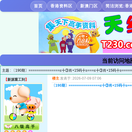
首页
香港资料区
新澳门区
简洁浏览:香
当前访问地
主题 :
〔190期〕===============≤╋③肖+15码╋≥===≤╋③肖+15码╋≥======
楼主
发表于: 2026-07-09 07:06
【
新源重工到
】
〔190期〕===============≤╋③肖+15码╋≥==