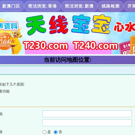
新澳门区
简洁浏览:香港
简洁浏览:新澳
线路检测
开
当前访问地图位置:
有如下几个原因:
索功能
名
录
是
否