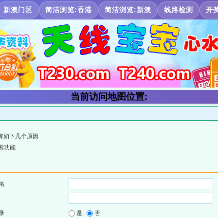
新澳门区
简洁浏览:香港
简洁浏览:新澳
线路检测
开
当前访问地图位置:
有如下几个原因:
索功能
名
录
是
否