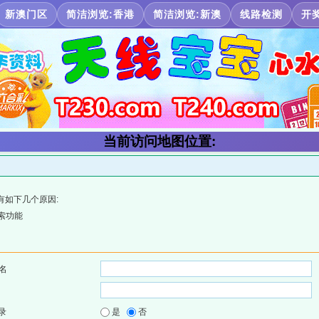
新澳门区
简洁浏览:香港
简洁浏览:新澳
线路检测
开
当前访问地图位置:
有如下几个原因:
索功能
名
录
是
否