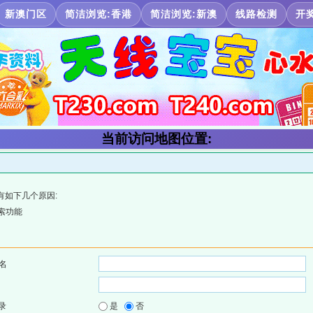
新澳门区
简洁浏览:香港
简洁浏览:新澳
线路检测
开
当前访问地图位置:
有如下几个原因:
索功能
名
录
是
否