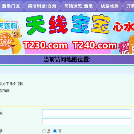
新澳门区
简洁浏览:香港
简洁浏览:新澳
线路检测
开
当前访问地图位置:
有如下几个原因:
索功能
名
录
是
否