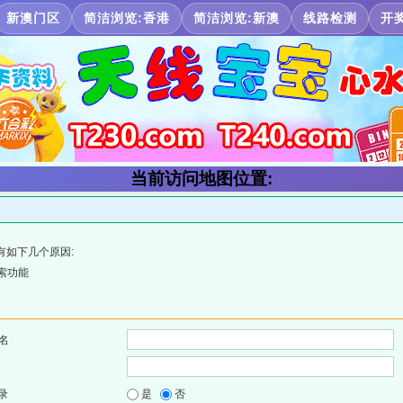
新澳门区
简洁浏览:香港
简洁浏览:新澳
线路检测
开
当前访问地图位置:
有如下几个原因:
索功能
名
录
是
否