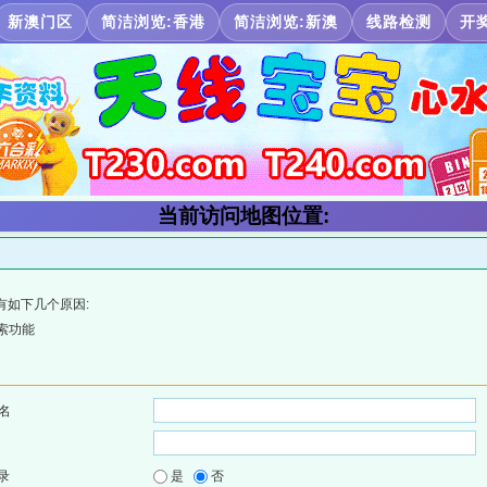
新澳门区
简洁浏览:香港
简洁浏览:新澳
线路检测
开
当前访问地图位置:
有如下几个原因:
索功能
名
录
是
否