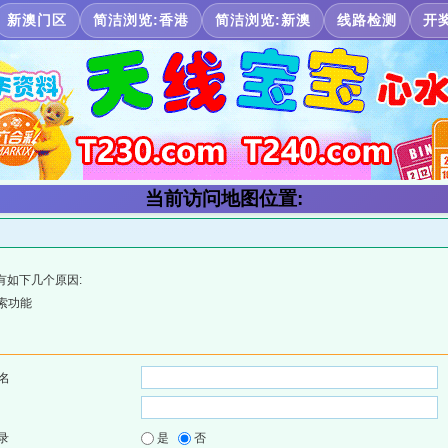
新澳门区
简洁浏览:香港
简洁浏览:新澳
线路检测
开
当前访问地图位置:
有如下几个原因:
索功能
名
录
是
否