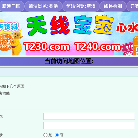
新澳门区
简洁浏览:香港
简洁浏览:新澳
线路检测
开
当前访问地图位置:
有如下几个原因:
索功能
名
录
是
否