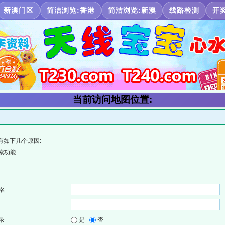
新澳门区
简洁浏览:香港
简洁浏览:新澳
线路检测
开
当前访问地图位置:
有如下几个原因:
索功能
名
录
是
否