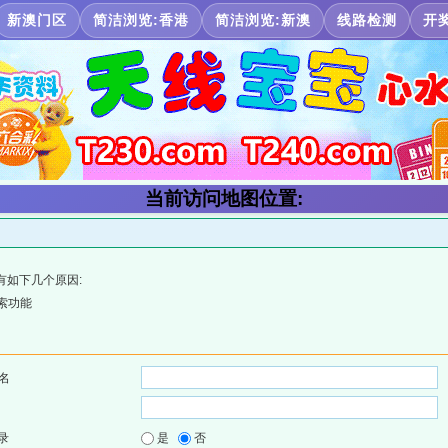
新澳门区
简洁浏览:香港
简洁浏览:新澳
线路检测
开
当前访问地图位置:
有如下几个原因:
索功能
名
录
是
否