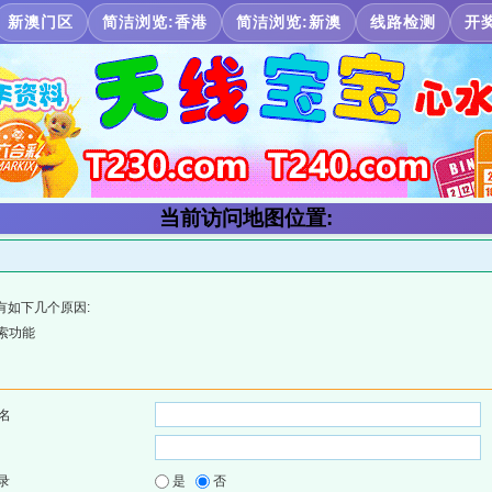
新澳门区
简洁浏览:香港
简洁浏览:新澳
线路检测
开
当前访问地图位置:
有如下几个原因:
索功能
名
录
是
否