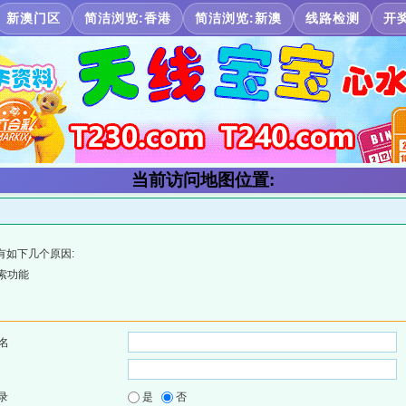
新澳门区
简洁浏览:香港
简洁浏览:新澳
线路检测
开
当前访问地图位置:
有如下几个原因:
索功能
名
录
是
否