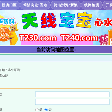
新澳门区
简洁浏览:香港
简洁浏览:新澳
线路检测
开
当前访问地图位置:
有如下几个原因:
索功能
名
录
是
否