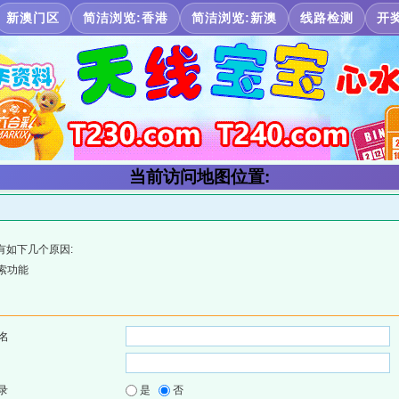
新澳门区
简洁浏览:香港
简洁浏览:新澳
线路检测
开
当前访问地图位置:
有如下几个原因:
索功能
名
录
是
否