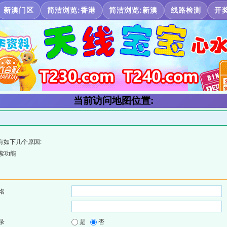
新澳门区
简洁浏览:香港
简洁浏览:新澳
线路检测
开
当前访问地图位置:
有如下几个原因:
索功能
名
录
是
否