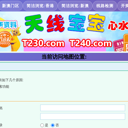
新澳门区
简洁浏览:香港
简洁浏览:新澳
线路检测
开
当前访问地图位置:
有如下几个原因:
索功能
名
录
是
否