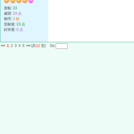
发帖:
23
威望:
23 点
铜币:
2 枚
贡献值:
23 点
好评度:
0 点
<<
1
2
3
4
5
>>
[共
12
页] Go