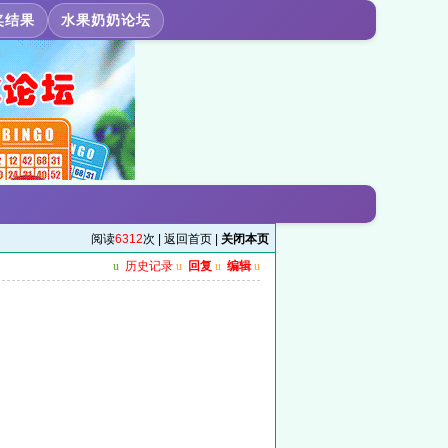
奖结果
水果奶奶论坛
阅读
6312
次 |
返回首页
|
关闭本页
u
历史记录
u
回复
u
编辑
u