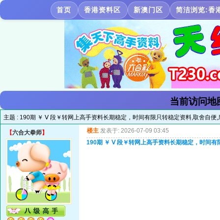
首页
香港资料区
新澳门区
简洁浏览:香
当前访问地
主题 :
190期 ￥ Ⅴ 段￥转网上高手资料长期稳定，时间有限只转稳定资料,取舍自便
楼主
发表于: 2026-07-09 03:45
【
六合大拳师
】
190期 ￥ Ⅴ 段￥转网上高手资料长期稳定，时间